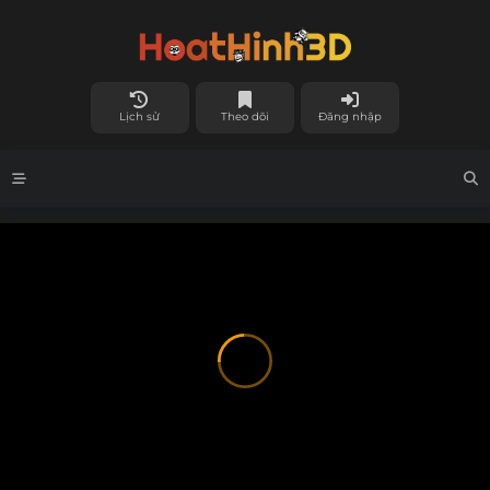
Lịch sử
Theo dõi
Đăng nhập