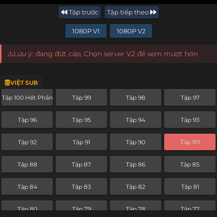
Tập trước
Tập tiếp theo
1080P V1
1080P V2
⚠️Lưu ý: đang đứt cáp, Chọn server V2 để xem mượt hơn
VIỆT SUB
Tập 100 Hết Phần
Tập 99
Tập 98
Tập 97
Tập 96
Tập 95
Tập 94
Tập 93
Tập 92
Tập 91
Tập 90
Tập 89
Tập 88
Tập 87
Tập 86
Tập 85
Tập 84
Tập 83
Tập 82
Tập 81
Tập 80
Tập 79
Tập 78
Tập 77