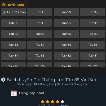
THUYẾT MINH
Tập 76
Tập 75
Tập 74
Tập 73
Tập 100 Hết Phần
Tập 99
Tập 98
Tập 97
Tập 72
Tập 71
Tập 70
Tập 69
Tập 96
Tập 95
Tập 94
Tập 93
Tập 68
Tập 67
Tập 66
Tập 65
Tập 92
Tập 91
Tập 90
Tập 89
Tập 64
Tập 63
Tập 62
Tập 61
Tập 88
Tập 87
Tập 86
Tập 85
Tập 60 Hết Phần
Tập 59
Tập 58
Tập 57
Tập 84
Tập 83
Tập 82
Tập 81
Tập 56
Tập 55
Tập 54
Tập 53
Tập 80
Tập 79
Tập 78
Tập 77
Tập 52
Tập 51
Tập 50
Tập 49
Tập 76
Tập 75
Tập 74
Tập 73
Bách Luyện Phi Thăng Lục Tập 89 VietSub
Tập 48
Tập 47
Tập 46
Tập 45
Bách Luyện Phi Thăng Lục | Bai Lian Fei Sheng Lu
Tập 72
Tập 71
Tập 70
Tập 69
Đang cập nhật
Tập 44
Tập 43
Tập 42
Tập 41
Tập 68
Tập 67
Tập 66
Tập 65
Tập 40
Tập 39
Tập 38
Tập 37
4.3/5 - (6 bình chọn)