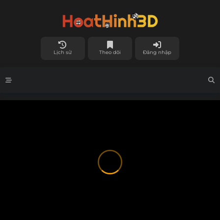
Lịch sử
Theo dõi
Đăng nhập