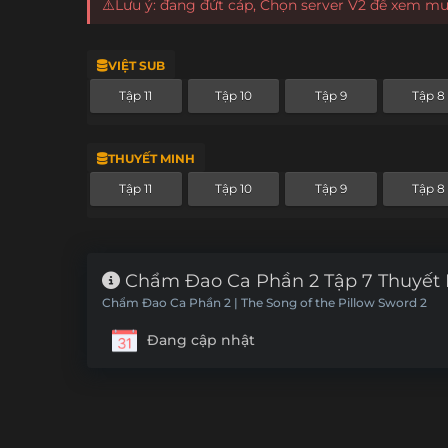
⚠️Lưu ý: đang đứt cáp, Chọn server V2 để xem m
VIỆT SUB
Tập 11
Tập 10
Tập 9
Tập 8
THUYẾT MINH
Tập 11
Tập 10
Tập 9
Tập 8
Chẩm Đao Ca Phần 2 Tập 7 Thuyết
Chẩm Đao Ca Phần 2 | The Song of the Pillow Sword 2
Đang cập nhật