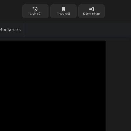
Lịch sử
Theo dõi
Đăng nhập
Bookmark