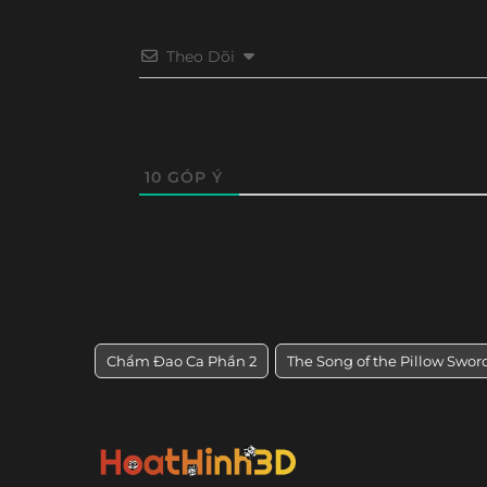
Theo Dõi
10
GÓP Ý
Chẩm Đao Ca Phần 2
The Song of the Pillow Swor