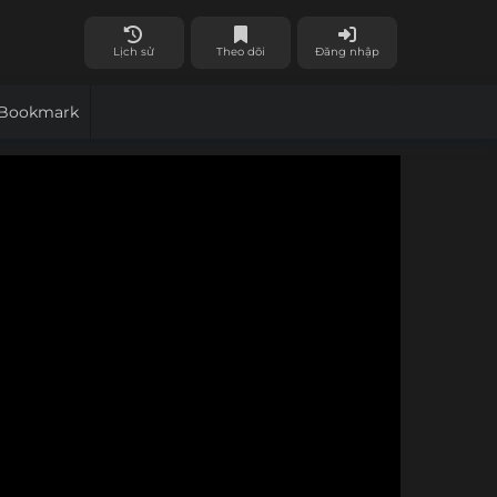
Lịch sử
Theo dõi
Đăng nhập
Bookmark