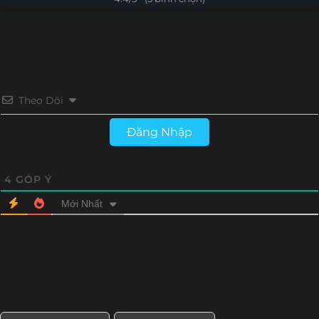
Tập 12
Tập 11
Tập 10
Tập 9
Tập 8
Tập 7
Tập 6
Tập 5
Tập 4
Tập 3
Tập 2
Tập 1
Theo Dõi
Đăng Nhập
4
GÓP Ý
Mới Nhất