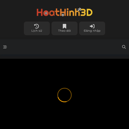
Lịch sử
Theo dõi
Đăng nhập