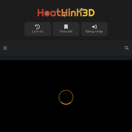
Lịch sử
Theo dõi
Đăng nhập