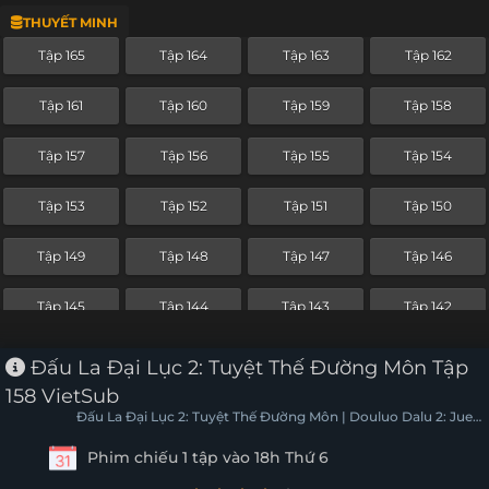
THUYẾT MINH
Tập 141
Tập 140
Tập 139
Tập 138
Tập 165
Tập 164
Tập 163
Tập 162
Tập 137
Tập 136
Tập 135
Tập 134
Tập 161
Tập 160
Tập 159
Tập 158
Tập 133
Tập 132
Tập 131
Tập 130
Tập 157
Tập 156
Tập 155
Tập 154
Tập 129
Tập 128
Tập 127
Tập 126
Tập 153
Tập 152
Tập 151
Tập 150
Tập 125
Tập 124
Tập 123
Tập 122
Tập 149
Tập 148
Tập 147
Tập 146
Tập 121
Tập 120
Tập 119
Tập 118
Tập 145
Tập 144
Tập 143
Tập 142
Tập 117
Tập 116
Tập 115
Tập 114
Tập 141
Tập 140
Tập 139
Tập 138
Đấu La Đại Lục 2: Tuyệt Thế Đường Môn Tập
Tập 113
Tập 112
Tập 111
Tập 110
158 VietSub
Tập 137
Tập 136
Tập 135
Tập 134
Đấu La Đại Lục 2: Tuyệt Thế Đường Môn | Douluo Dalu 2: Jue
Tập 109
Tập 108
Tập 107
Tập 106
Shi Tang Men
Phim chiếu 1 tập vào 18h Thứ 6
Tập 133
Tập 132
Tập 131
Tập 130
Tập 105
Tập 104
Tập 103
Tập 102