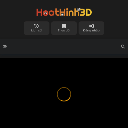
Lịch sử
Theo dõi
Đăng nhập