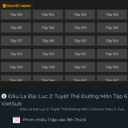
THUYẾT MINH
Tập 141
Tập 140
Tập 139
Tập 138
Tập 165
Tập 164
Tập 163
Tập 162
Tập 137
Tập 136
Tập 135
Tập 134
Tập 161
Tập 160
Tập 159
Tập 158
Tập 133
Tập 132
Tập 131
Tập 130
Tập 157
Tập 156
Tập 155
Tập 154
Tập 129
Tập 128
Tập 127
Tập 126
Tập 153
Tập 152
Tập 151
Tập 150
Tập 125
Tập 124
Tập 123
Tập 122
Tập 149
Tập 148
Tập 147
Tập 146
Tập 121
Tập 120
Tập 119
Tập 118
Tập 145
Tập 144
Tập 143
Tập 142
Tập 117
Tập 116
Tập 115
Tập 114
Tập 141
Tập 140
Tập 139
Tập 138
Đấu La Đại Lục 2: Tuyệt Thế Đường Môn Tập 6
Tập 113
Tập 112
Tập 111
Tập 110
VietSub
Tập 137
Tập 136
Tập 135
Tập 134
Đấu La Đại Lục 2: Tuyệt Thế Đường Môn | Douluo Dalu 2: Jue
Tập 109
Tập 108
Tập 107
Tập 106
Shi Tang Men
Phim chiếu 1 tập vào 18h Thứ 6
Tập 133
Tập 132
Tập 131
Tập 130
Tập 105
Tập 104
Tập 103
Tập 102