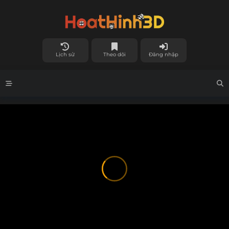
Lịch sử
Theo dõi
Đăng nhập