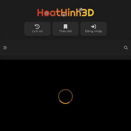
Lịch sử
Theo dõi
Đăng nhập