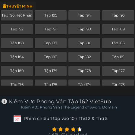
THUYẾT MINH
Tập 172
Tập 171
Tập 170
Tập 169
Tập 196 Hết Phần
Tập 195
Tập 194
Tập 193
Tập 168
Tập 167
Tập 166
Tập 165
Tập 192
Tập 191
Tập 190
Tập 189
Tập 164
Tập 163
Tập 162
Tập 161
Tập 188
Tập 187
Tập 186
Tập 185
Tập 160
Tập 159
Tập 158
Tập 157
Tập 184
Tập 183
Tập 182
Tập 181
Tập 156
Tập 155
Tập 154
Tập 153
Tập 180
Tập 179
Tập 178
Tập 177
Tập 152
Tập 151
Tập 150
Tập 149
Tập 176
Tập 175
Tập 174
Tập 173
Tập 148
Tập 147
Tập 146
Tập 145
Tập 172
Tập 171
Tập 170
Tập 169
Kiếm Vực Phong Vân Tập 162 VietSub
Tập 144
Tập 143
Tập 142
Tập 141
Kiếm Vực Phong Vân | The Legend of Sword Domain
Tập 168
Tập 167
Tập 166
Tập 165
Phim chiếu 1 tập vào 10h Thứ 2 & Thứ 5
Tập 140
Tập 139
Tập 138
Tập 137
Tập 164
Tập 163
Tập 162
Tập 161
Tập 136
Tập 135
Tập 134
Tập 133
4.4/5 - (7 bình chọn)