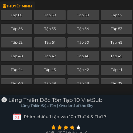
THUYẾT MINH
Tập 36
Tập 35
Tập 34
Tập 33
Tập 60
Tập 59
Tập 58
Tập 57
Tập 32
Tập 31
Tập 30
Tập 29
Tập 56
Tập 55
Tập 54
Tập 53
Tập 28
Tập 27
Tập 26
Tập 25
Tập 52
Tập 51
Tập 50
Tập 49
Tập 24
Tập 23
Tập 22
Tập 21
Tập 48
Tập 47
Tập 46
Tập 45
Tập 20
Tập 19
Tập 18
Tập 17
Tập 44
Tập 43
Tập 42
Tập 41
Tập 16
Tập 15
Tập 14
Tập 13
Tập 40
Tập 39
Tập 38
Tập 37
Tập 12
Tập 11
Tập 10
Tập 9
Tập 36
Tập 35
Tập 34
Tập 33
Lăng Thiên Độc Tôn Tập 10 VietSub
Tập 8
Tập 7
Tập 6
Tập 5
Lăng Thiên Độc Tôn | Overlord of the Sky
Tập 32
Tập 31
Tập 30
Tập 29
Phim chiếu 1 tập vào 10h Thứ 4 & Thứ 7
Tập 4
Tập 3
Tập 2
Tập 1
Tập 28
Tập 27
Tập 26
Tập 25
4.1/5 - (100 bình chọn)