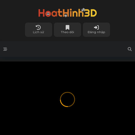
Lịch sử
Theo dõi
Đăng nhập