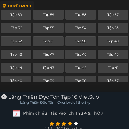
THUYẾT MINH
Tập 36
Tập 35
Tập 34
Tập 33
Tập 60
Tập 59
Tập 58
Tập 57
Tập 32
Tập 31
Tập 30
Tập 29
Tập 56
Tập 55
Tập 54
Tập 53
Tập 28
Tập 27
Tập 26
Tập 25
Tập 52
Tập 51
Tập 50
Tập 49
Tập 24
Tập 23
Tập 22
Tập 21
Tập 48
Tập 47
Tập 46
Tập 45
Tập 20
Tập 19
Tập 18
Tập 17
Tập 44
Tập 43
Tập 42
Tập 41
Tập 16
Tập 15
Tập 14
Tập 13
Tập 40
Tập 39
Tập 38
Tập 37
Tập 12
Tập 11
Tập 10
Tập 9
Tập 36
Tập 35
Tập 34
Tập 33
Lăng Thiên Độc Tôn Tập 16 VietSub
Tập 8
Tập 7
Tập 6
Tập 5
Lăng Thiên Độc Tôn | Overlord of the Sky
Tập 32
Tập 31
Tập 30
Tập 29
Phim chiếu 1 tập vào 10h Thứ 4 & Thứ 7
Tập 4
Tập 3
Tập 2
Tập 1
Tập 28
Tập 27
Tập 26
Tập 25
4.1/5 - (100 bình chọn)