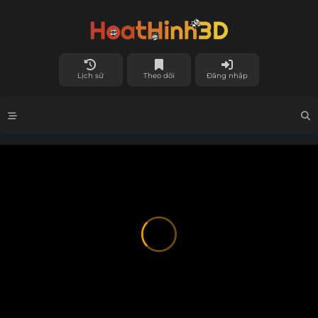
Lịch sử
Theo dõi
Đăng nhập