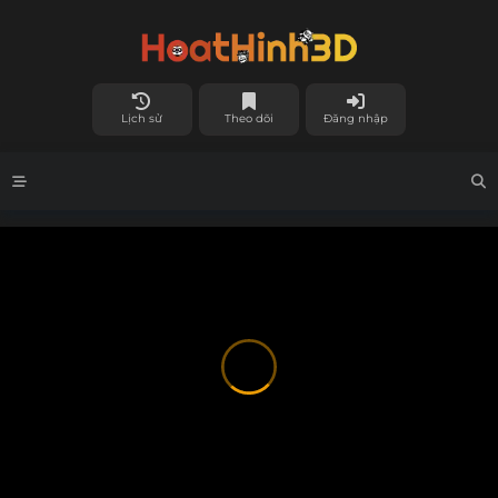
Lịch sử
Theo dõi
Đăng nhập