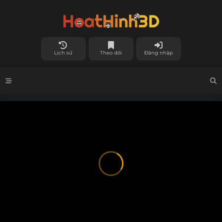
Lịch sử
Theo dõi
Đăng nhập