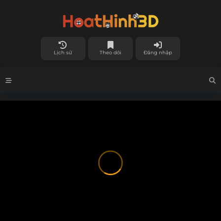
Lịch sử
Theo dõi
Đăng nhập