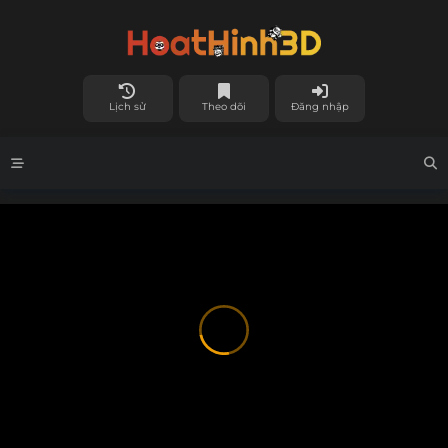
Lịch sử
Theo dõi
Đăng nhập