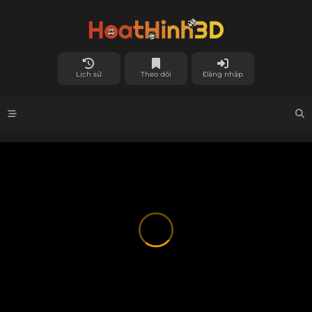
Lịch sử
Theo dõi
Đăng nhập