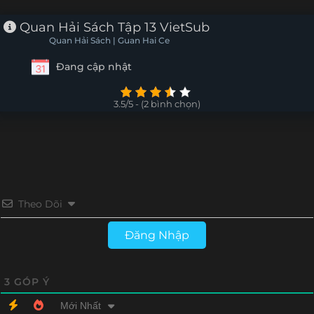
Tập 7
Tập 6
Tập 5
Tập 4
Quan Hải Sách Tập 13 VietSub
Quan Hải Sách | Guan Hai Ce
Tập 3
Tập 2
Tập 1
Đang cập nhật
3.5/5 - (2 bình chọn)
Theo Dõi
Đăng Nhập
3
GÓP Ý
Mới Nhất