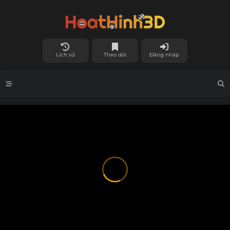
Lịch sử
Theo dõi
Đăng nhập