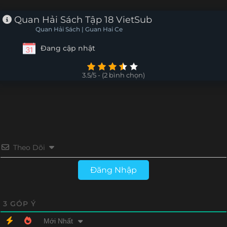
Tập 7
Tập 6
Tập 5
Tập 4
Quan Hải Sách Tập 18 VietSub
Quan Hải Sách | Guan Hai Ce
Tập 3
Tập 2
Tập 1
Đang cập nhật
3.5/5 - (2 bình chọn)
Theo Dõi
Đăng Nhập
3
GÓP Ý
Mới Nhất