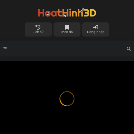
Lịch sử
Theo dõi
Đăng nhập