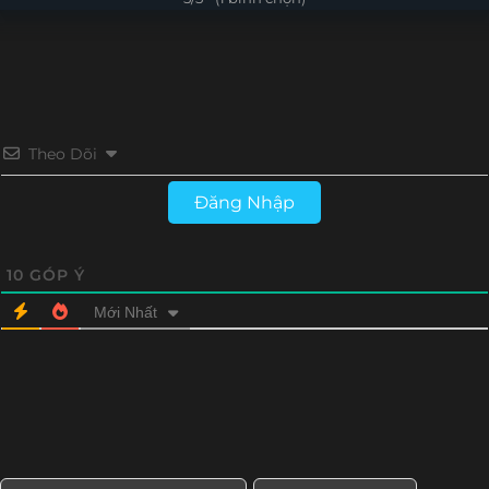
Theo Dõi
Đăng Nhập
10
GÓP Ý
Mới Nhất