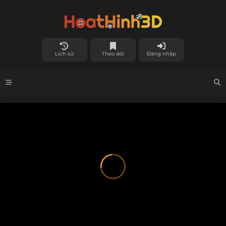
Lịch sử
Theo dõi
Đăng nhập