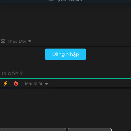
Theo Dõi
Đăng Nhập
10
GÓP Ý
Mới Nhất