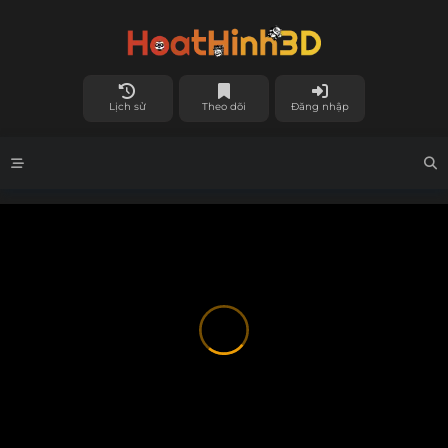
Lịch sử
Theo dõi
Đăng nhập