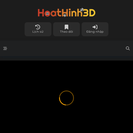
Lịch sử
Theo dõi
Đăng nhập