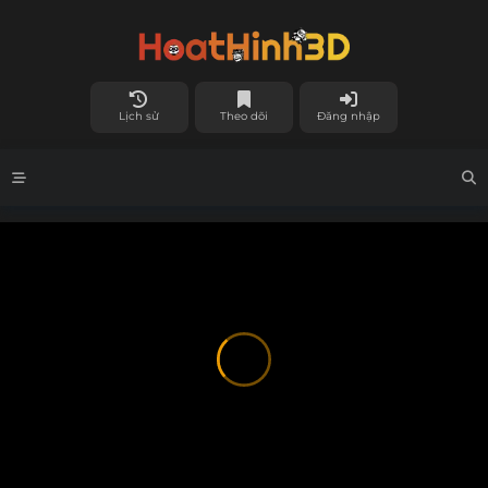
Lịch sử
Theo dõi
Đăng nhập