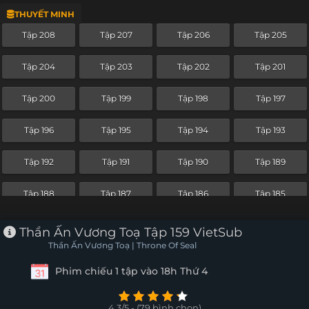
THUYẾT MINH
Tập 184
Tập 183
Tập 182
Tập 181
Tập 208
Tập 207
Tập 206
Tập 205
Tập 180
Tập 179
Tập 178
Tập 177
Tập 204
Tập 203
Tập 202
Tập 201
Tập 176
Tập 175
Tập 174
Tập 173
Tập 200
Tập 199
Tập 198
Tập 197
Tập 172
Tập 171
Tập 170
Tập 169
Tập 196
Tập 195
Tập 194
Tập 193
Tập 168
Tập 167
Tập 166
Tập 165
Tập 192
Tập 191
Tập 190
Tập 189
Tập 164
Tập 163
Tập 162
Tập 161
Tập 188
Tập 187
Tập 186
Tập 185
Tập 160
Tập 159
Tập 158
Tập 157
Tập 184
Tập 183
Tập 182
Tập 181
Thần Ấn Vương Toạ Tập 159 VietSub
Tập 156
Tập 155
Tập 154
Tập 153
Thần Ấn Vương Toạ | Throne Of Seal
Tập 180
Tập 179
Tập 178
Tập 177
Phim chiếu 1 tập vào 18h Thứ 4
Tập 152
Tập 151
Tập 150
Tập 149
Tập 176
Tập 175
Tập 174
Tập 173
Tập 148
Tập 147
Tập 146
Tập 145
4.3/5 - (79 bình chọn)