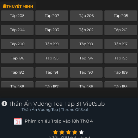
THUYẾT MINH
Tập 184
Tập 183
Tập 182
Tập 181
Tập 208
Tập 207
Tập 206
Tập 205
Tập 180
Tập 179
Tập 178
Tập 177
Tập 204
Tập 203
Tập 202
Tập 201
Tập 176
Tập 175
Tập 174
Tập 173
Tập 200
Tập 199
Tập 198
Tập 197
Tập 172
Tập 171
Tập 170
Tập 169
Tập 196
Tập 195
Tập 194
Tập 193
Tập 168
Tập 167
Tập 166
Tập 165
Tập 192
Tập 191
Tập 190
Tập 189
Tập 164
Tập 163
Tập 162
Tập 161
Tập 188
Tập 187
Tập 186
Tập 185
Tập 160
Tập 159
Tập 158
Tập 157
Tập 184
Tập 183
Tập 182
Tập 181
Thần Ấn Vương Toạ Tập 31 VietSub
Tập 156
Tập 155
Tập 154
Tập 153
Thần Ấn Vương Toạ | Throne Of Seal
Tập 180
Tập 179
Tập 178
Tập 177
Phim chiếu 1 tập vào 18h Thứ 4
Tập 152
Tập 151
Tập 150
Tập 149
Tập 176
Tập 175
Tập 174
Tập 173
Tập 148
Tập 147
Tập 146
Tập 145
4.3/5 - (79 bình chọn)