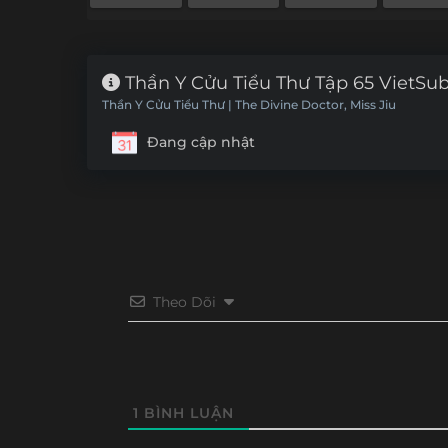
Thần Y Cửu Tiểu Thư Tập 65 VietSu
Thần Y Cửu Tiểu Thư | The Divine Doctor, Miss Jiu
Đang cập nhật
Theo Dõi
1
BÌNH LUẬN