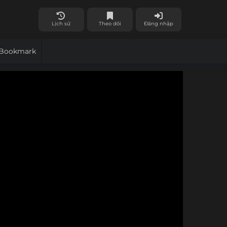
Lịch sử
Theo dõi
Đăng nhập
Bookmark