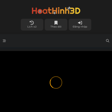
Lịch sử
Theo dõi
Đăng nhập