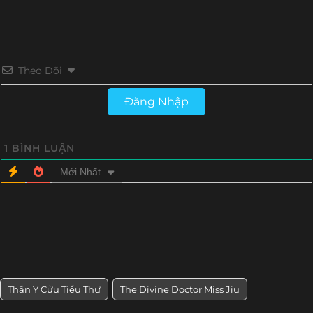
Tập 16
Tập 15
Tập 14
Tập 13
Tập 12
Tập 11
Tập 10
Tập 9
Theo Dõi
Tập 8
Tập 7
Tập 6
Tập 5
Đăng Nhập
Tập 4
Tập 3
Tập 2
Tập 1
1
BÌNH LUẬN
Mới Nhất
Thần Y Cửu Tiểu Thư
The Divine Doctor Miss Jiu