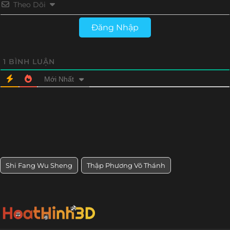
Theo Dõi
Đăng Nhập
1
BÌNH LUẬN
Mới Nhất
Shi Fang Wu Sheng
Thập Phương Võ Thánh