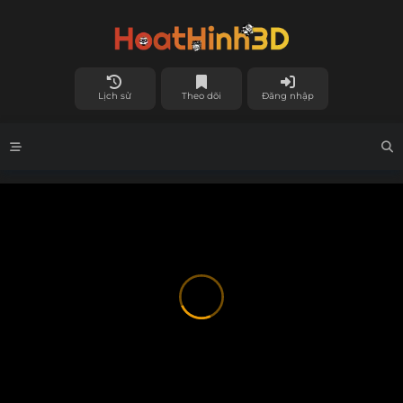
Lịch sử
Theo dõi
Đăng nhập