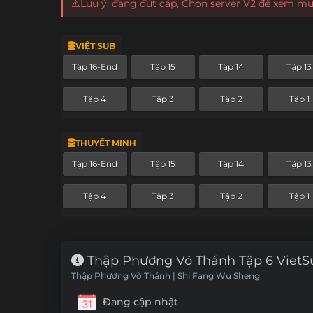
⚠️Lưu ý: đang đứt cáp, Chọn server V2 để xem m
VIỆT SUB
Tập 16-End
Tập 15
Tập 14
Tập 13
Tập 4
Tập 3
Tập 2
Tập 1
THUYẾT MINH
Tập 16-End
Tập 15
Tập 14
Tập 13
Tập 4
Tập 3
Tập 2
Tập 1
Thập Phương Võ Thánh Tập 6 VietS
Thập Phương Võ Thánh | Shi Fang Wu Sheng
Đang cập nhật