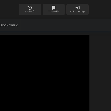
Lịch sử
Theo dõi
Đăng nhập
Bookmark