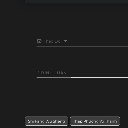
Theo Dõi
1
BÌNH LUẬN
Shi Fang Wu Sheng
Thập Phương Võ Thánh