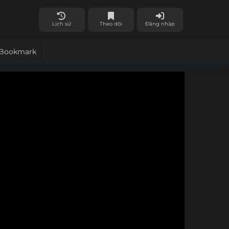
Lịch sử
Theo dõi
Đăng nhập
Bookmark