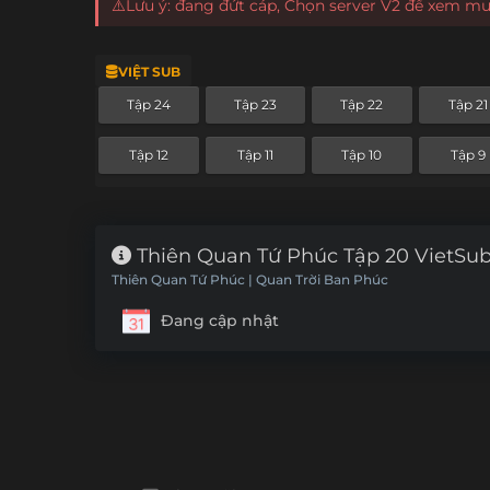
⚠️Lưu ý: đang đứt cáp, Chọn server V2 để xem m
VIỆT SUB
Tập 24
Tập 23
Tập 22
Tập 21
Tập 12
Tập 11
Tập 10
Tập 9
Thiên Quan Tứ Phúc Tập 20 VietSu
Thiên Quan Tứ Phúc | Quan Trời Ban Phúc
Đang cập nhật