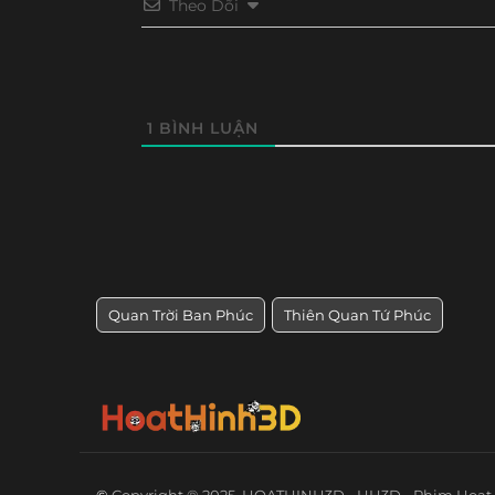
Theo Dõi
1
BÌNH LUẬN
Quan Trời Ban Phúc
Thiên Quan Tứ Phúc
©
Copyright ® 2025
HOATHINH3D - HH3D - Phim Hoạt 