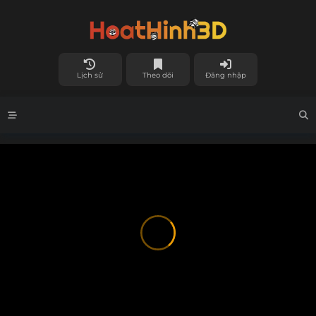
Lịch sử
Theo dõi
Đăng nhập