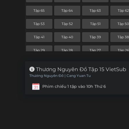
Tập 65
Tập 64
Tập 63
Tập 62
Tập 53
Tập 52
Tập 51
Tập 5
Tập 41
Tập 40
Tập 39
Tập 3
Tập 29
Tập 28
Tập 27
Tập 26
Tập 17
Tập 16
Tập 15
Tập 14
Thương Nguyên Đồ Tập 15 VietSub
Thương Nguyên Đồ | Cang Yuan Tu
Tập 5
Phim chiếu 1 tập vào 10h Thứ 6