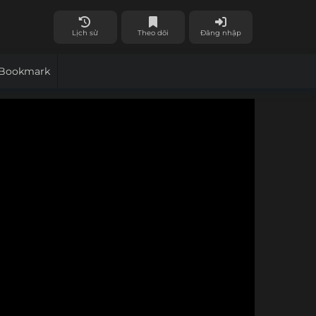
Lịch sử
Theo dõi
Đăng nhập
Bookmark