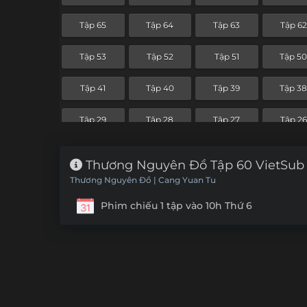
Tập 65
Tập 64
Tập 63
Tập 62
Tập 53
Tập 52
Tập 51
Tập 5
Tập 41
Tập 40
Tập 39
Tập 3
Tập 29
Tập 28
Tập 27
Tập 26
Tập 17
Tập 16
Tập 15
Tập 14
Thương Nguyên Đồ Tập 60 VietSub
Thương Nguyên Đồ | Cang Yuan Tu
Tập 5
Phim chiếu 1 tập vào 10h Thứ 6