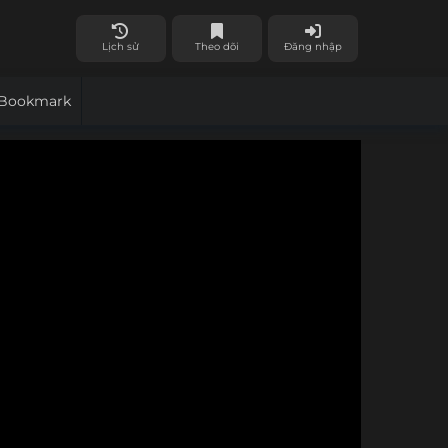
Lịch sử
Theo dõi
Đăng nhập
Bookmark