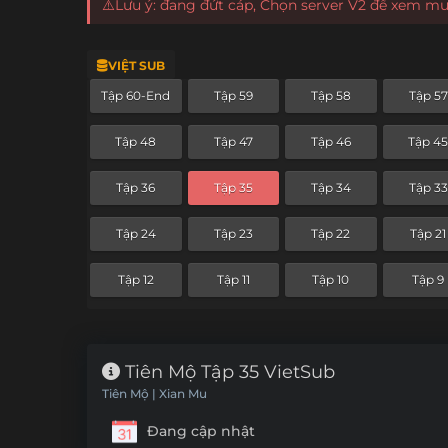
⚠️Lưu ý: đang đứt cáp, Chọn server V2 để xem m
VIỆT SUB
Tập 60-End
Tập 59
Tập 58
Tập 57
Tập 48
Tập 47
Tập 46
Tập 4
Tập 36
Tập 35
Tập 34
Tập 33
Tập 24
Tập 23
Tập 22
Tập 21
Tập 12
Tập 11
Tập 10
Tập 9
Tiên Mộ Tập 35 VietSub
Tiên Mộ | Xian Mu
Đang cập nhật