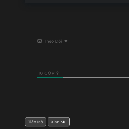
Theo Dõi
10
GÓP Ý
Tiên Mộ
Xian Mu