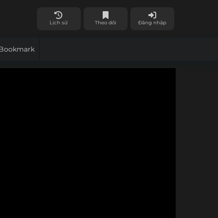
Lịch sử
Theo dõi
Đăng nhập
Bookmark