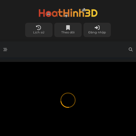
Lịch sử
Theo dõi
Đăng nhập