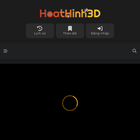
Lịch sử
Theo dõi
Đăng nhập