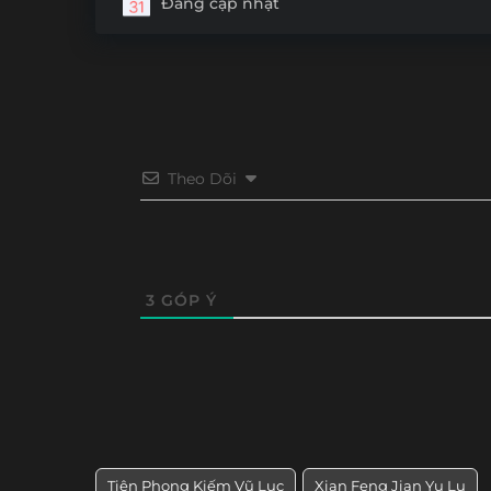
Đang cập nhật
Theo Dõi
3
GÓP Ý
Tiên Phong Kiếm Vũ Lục
Xian Feng Jian Yu Lu