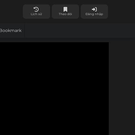
Lịch sử
Theo dõi
Đăng nhập
Bookmark