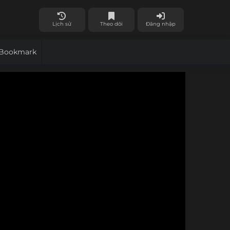
Lịch sử
Theo dõi
Đăng nhập
Bookmark