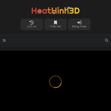
Lịch sử
Theo dõi
Đăng nhập