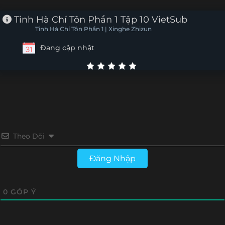
Tập 25
Tập 24
Tập 23
Tập 22
Tinh Hà Chí Tôn Phần 1 Tập 10 VietSub
Tinh Hà Chí Tôn Phần 1 | Xinghe Zhizun
Tập 21
Tập 20
Tập 19
Tập 18
Đang cập nhật
Tập 17
Tập 16
Tập 15
Tập 14
Tập 13
Tập 12
Tập 11
Tập 10
Tập 9
Tập 8
Tập 7
Tập 6
Tập 5
Tập 1-4
Theo Dõi
Đăng Nhập
0
GÓP Ý