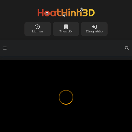
Lịch sử
Theo dõi
Đăng nhập