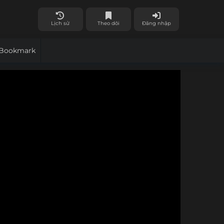
Lịch sử
Theo dõi
Đăng nhập
Bookmark