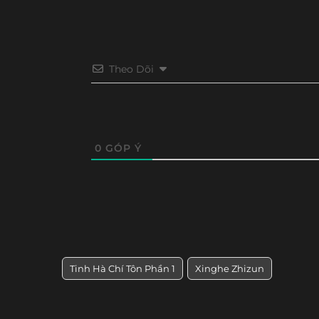
Theo Dõi
0
GÓP Ý
Tinh Hà Chí Tôn Phần 1
Xinghe Zhizun