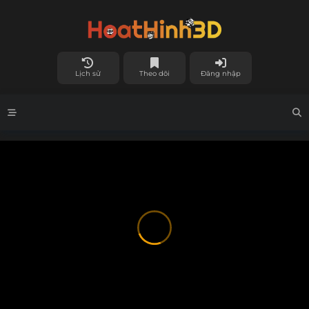
Lịch sử
Theo dõi
Đăng nhập