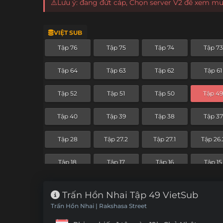
⚠️Lưu ý: đang đứt cáp, Chọn server V2 để xem m
VIỆT SUB
Tập 76
Tập 75
Tập 74
Tập 73
Tập 64
Tập 63
Tập 62
Tập 61
Tập 52
Tập 51
Tập 50
Tập 4
Tập 40
Tập 39
Tập 38
Tập 37
Tập 28
Tập 27.2
Tập 27.1
Tập 26.
Tập 18
Tập 17
Tập 16
Tập 15
Tập 6
Tập 5
Tập 4
Tập 3
Trấn Hồn Nhai Tập 49 VietSub
Trấn Hồn Nhai | Rakshasa Street