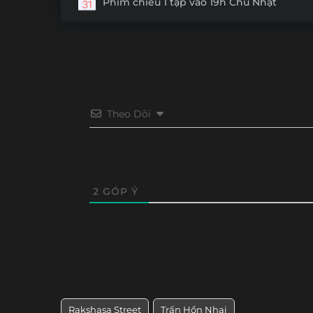
Phim chiếu 1 tập vào 19h Chủ Nhật
Theo Dõi
2
GÓP Ý
Rakshasa Street
Trấn Hồn Nhai