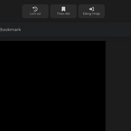
Lịch sử
Theo dõi
Đăng nhập
Bookmark