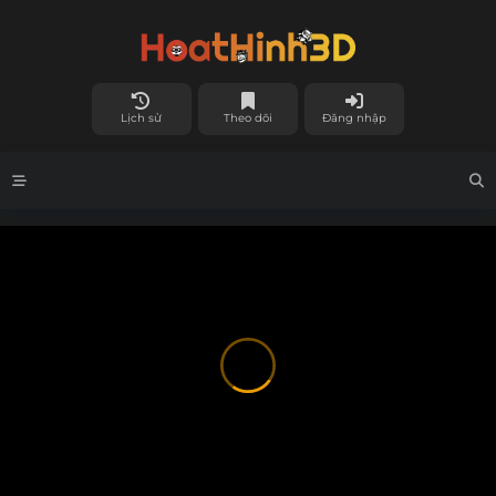
Lịch sử
Theo dõi
Đăng nhập