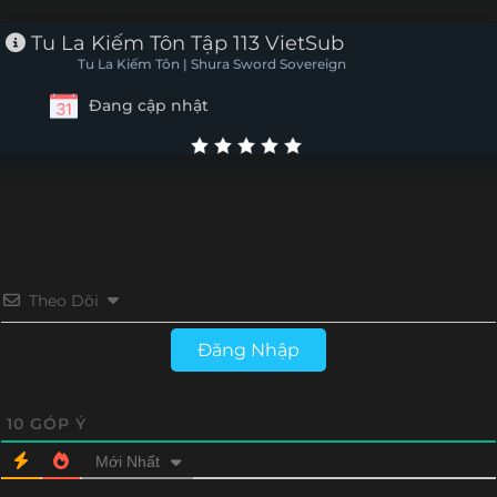
Tập 132
Tập 131
Tập 130
Tập 129
Tu La Kiếm Tôn Tập 113 VietSub
Tu La Kiếm Tôn | Shura Sword Sovereign
Tập 128
Tập 127
Tập 126
Tập 125
Đang cập nhật
Tập 124
Tập 123
Tập 122
Tập 121
Tập 120
Tập 119
Tập 118
Tập 117
Tập 116
Tập 115
Tập 114
Tập 113
Tập 112
Tập 111
Tập 110
Tập 109
Theo Dõi
Tập 108
Tập 107
Tập 106
Tập 105
Đăng Nhập
Tập 104
Tập 103
Tập 102
Tập 101
10
GÓP Ý
Tập 100
Tập 99
Tập 98
Tập 97
Mới Nhất
Tập 96
Tập 95
Tập 94
Tập 93