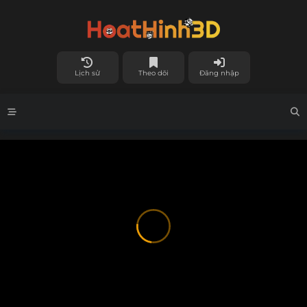
Lịch sử
Theo dõi
Đăng nhập