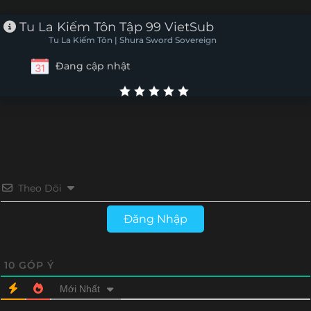
Tập 132
Tập 131
Tập 130
Tập 129
Tu La Kiếm Tôn Tập 99 VietSub
Tu La Kiếm Tôn | Shura Sword Sovereign
Tập 128
Tập 127
Tập 126
Tập 125
Đang cập nhật
Tập 124
Tập 123
Tập 122
Tập 121
Tập 120
Tập 119
Tập 118
Tập 117
Tập 116
Tập 115
Tập 114
Tập 113
Tập 112
Tập 111
Tập 110
Tập 109
Theo Dõi
Tập 108
Tập 107
Tập 106
Tập 105
Đăng Nhập
Tập 104
Tập 103
Tập 102
Tập 101
10
GÓP Ý
Tập 100
Tập 99
Tập 98
Tập 97
Mới Nhất
Tập 96
Tập 95
Tập 94
Tập 93