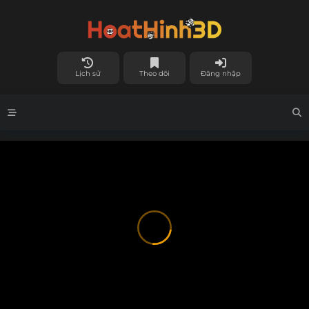
Lịch sử
Theo dõi
Đăng nhập