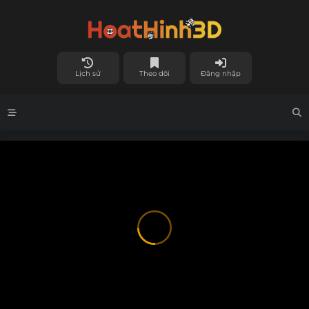
Lịch sử
Theo dõi
Đăng nhập