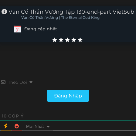
Tập 106
Tập 105
Tập 104
Tập 103
Vạn Cổ Thần Vương Tập 130-end-part VietSub
Vạn Cổ Thần Vương | The Eternal God King
Tập 102
Tập 101
Tập 100
Tập 99
Đang cập nhật
Tập 98
Tập 97
Tập 96
Tập 95
Tập 94
Tập 93
Tập 92
Tập 91
Tập 90
Tập 89
Tập 88
Tập 87
Tập 86
Tập 85
Tập 84
Tập 83
Theo Dõi
Tập 82
Tập 81
Tập 80
Tập 79
Đăng Nhập
Tập 78
Tập 77
Tập 76
Tập 75
10
GÓP Ý
Tập 74
Tập 73
Tập 72
Tập 71
Mới Nhất
Tập 70
Tập 69
Tập 59-68
Tập 50-58