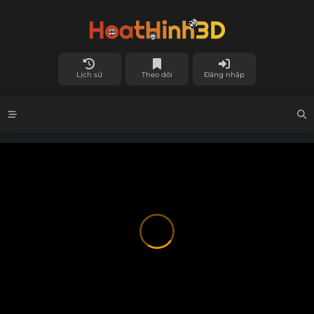
Lịch sử
Theo dõi
Đăng nhập