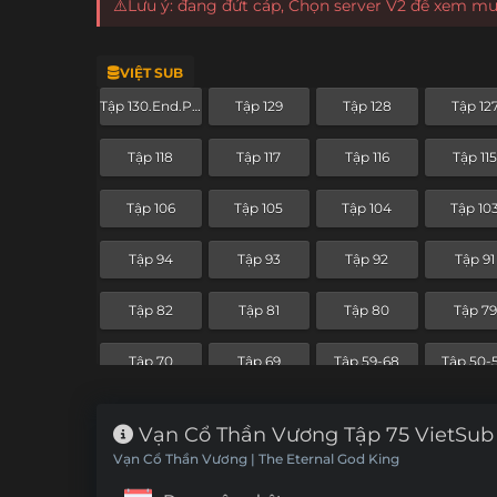
⚠️Lưu ý: đang đứt cáp, Chọn server V2 để xem m
VIỆT SUB
Tập 130.End.Part
Tập 129
Tập 128
Tập 12
Tập 118
Tập 117
Tập 116
Tập 11
Tập 106
Tập 105
Tập 104
Tập 10
Tập 94
Tập 93
Tập 92
Tập 91
Tập 82
Tập 81
Tập 80
Tập 79
Tập 70
Tập 69
Tập 59-68
Tập 50-
Vạn Cổ Thần Vương Tập 75 VietSub
Vạn Cổ Thần Vương | The Eternal God King