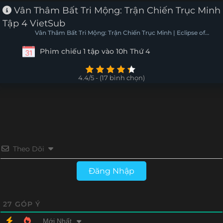
Vân Thâm Bất Tri Mộng: Trận Chiến Trục Minh
Tập 4 VietSub
Vân Thâm Bất Tri Mộng: Trận Chiến Trục Minh | Eclipse of
Illusion SP: The Miasma War
Phim chiếu 1 tập vào 10h Thứ 4
4.4/5 - (17 bình chọn)
Theo Dõi
Đăng Nhập
27
GÓP Ý
Mới Nhất