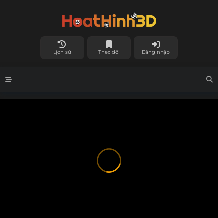
Lịch sử
Theo dõi
Đăng nhập