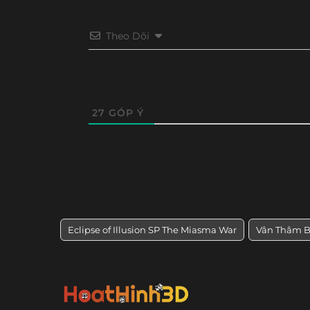
Theo Dõi
27
GÓP Ý
Eclipse of Illusion SP The Miasma War
Vân Thâm Bấ