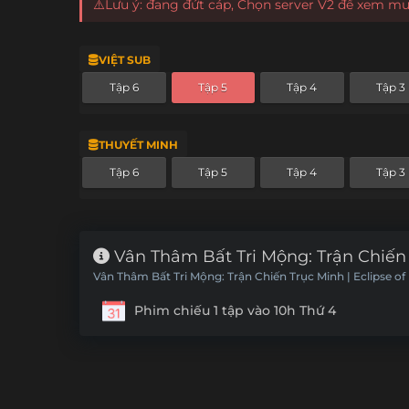
⚠️Lưu ý: đang đứt cáp, Chọn server V2 để xem m
VIỆT SUB
Tập 6
Tập 5
Tập 4
Tập 3
THUYẾT MINH
Tập 6
Tập 5
Tập 4
Tập 3
Vân Thâm Bất Tri Mộng: Trận Chiến 
Vân Thâm Bất Tri Mộng: Trận Chiến Trục Minh | Eclipse of
Phim chiếu 1 tập vào 10h Thứ 4