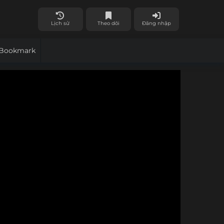
Lịch sử
Theo dõi
Đăng nhập
Bookmark