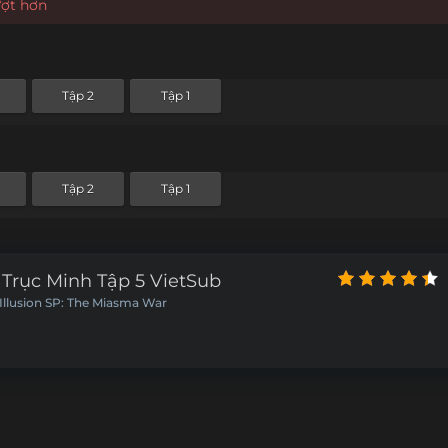
ượt hơn
Tập 2
Tập 1
Tập 2
Tập 1
Trục Minh Tập 5 VietSub
 Illusion SP: The Miasma War